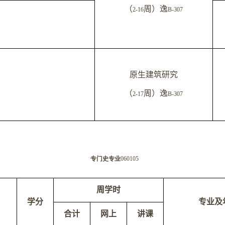
（
周）逸
2-16
B-307
原生建筑研究
（
周）逸
2-17
B-307
专门史专业
060105
周学时
学分
专业及
合计
网上
讲课