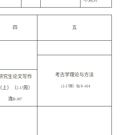
四
五
考古学理论与方法
研究生论文写作
（
2-17
周）仙
Ⅱ
-414
（上）（
周）
2-17
逸
B-307