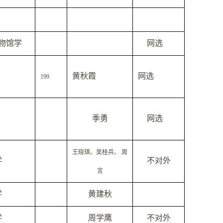
物馆学
网选
黄秋霞
网选
199
季勇
网选
王晓琪
、
吴桂兵
、
周
学
不对外
言
学
黄建秋
学
周学鹰
不对外