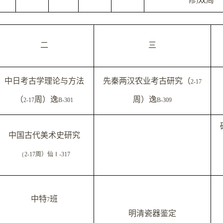
)
二
三
中日考古学理论与方法
先秦两汉农业考古研究（
2-17
（
周）逸
周）逸
2-17
B-301
B-309
中国古代美术史研究
（
2-17
周）仙
Ⅰ
-317
中特
班
7
明清瓷器鉴定