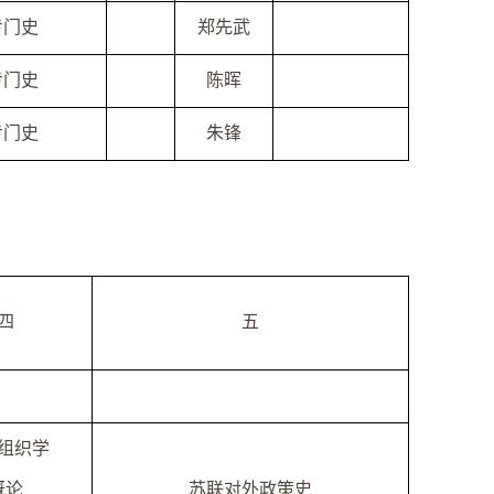
专门史
郑先武
专门史
陈晖
专门史
朱锋
四
五
组织学
概论
苏联对外政策史