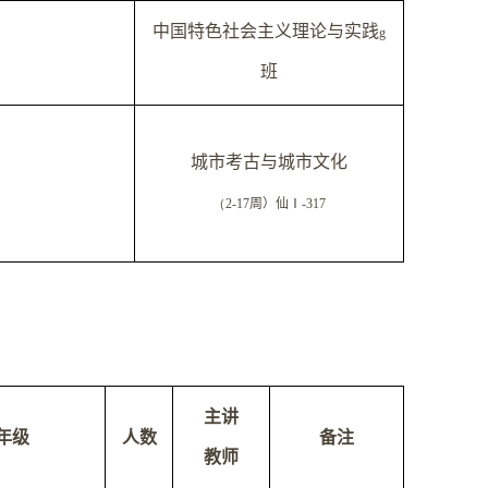
中国特色社会主义理论与实践
g
班
城市考古与城市文化
（
2-17
周）仙
Ⅰ
-317
主讲
年级
人数
备注
教师