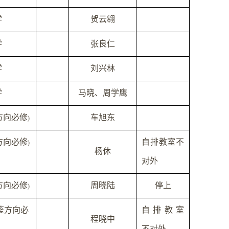
学
贺云翱
学
张良仁
学
刘兴林
学
马晓、周学鹰
方向必修
车旭东
)
方向必修
自排教室不
)
杨休
对外
方向必修
周晓陆
停上
)
鉴方向必
自排教室
程晓中
不对外