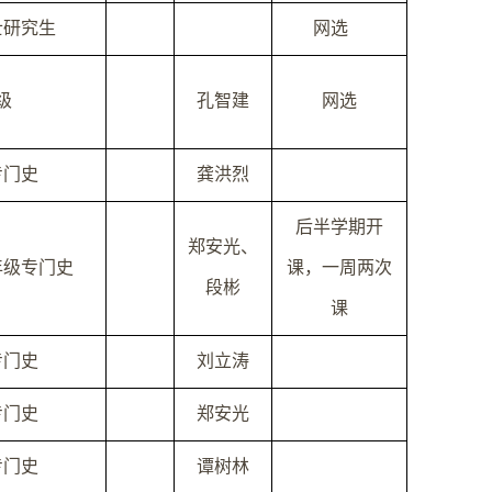
士研究生
网选
级
孔智建
网选
专门史
龚洪烈
后半学期开
郑安光、
年级专门史
课，一周两次
段彬
课
专门史
刘立涛
专门史
郑安光
专门史
谭树林