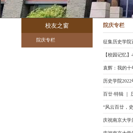
校友之窗
院庆专栏
院庆专栏
征集历史学院
【校园记忆】4
袁辉：我的十
历史学院202
百廿·特辑 ｜
“风云百廿，
庆祝南京大学