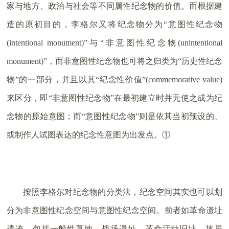
家与地方、政治与社会等不同属性纪念物的价值。而根据建
造的原初目的，李格尔又将纪念物分为“意图性纪念物
(intentional monument)”与“非意图性纪念物(unintentional
monument)”，而非意图性纪念物也可将之归类为“历史性纪念
物”的一部分，并且以其“纪念性价值”(commemorative value)
来区分，即“非意图性纪念物”在最初建立时并无使之成为纪
念物的原始意图；而“意图性纪念物”则是依其当初预设的、
或制作人试图表达的纪念性意图为出发点。①
按照李格尔对纪念物的分类法，纪念空间其实也可以划
分为非意图性纪念空间与意图性纪念空间。前者如革命遗址
遗迹，包括一般性墓地、战场遗址、革命活动旧址、故居