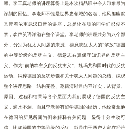
顾。李工真老师的讲座算得上是本次精品班中令人印象最为
深刻的回忆。李老师不愧是世界史领域的名嘴，他风趣幽默
又带着浓重武汉口音的讲座，总是让在场的同学们忍俊不
禁，欢声笑语洋溢在整个课堂。李老师的讲座共分为八个部
分，分别为犹太人问题的来源、德意志犹太人的“解放”德国
的中等阶级的反犹主义、德意志右翼保守知识界的反犹主
义、作为“前纳粹主义的反犹主义”、魏玛共和国时代的反犹
运动、纳粹德国的反犹步骤和关于犹太人问题的总结。综观
整个讲座思路，结构完整、逻辑清晰且内容详实，从背景、
原因、过程和结果等各个层面为我们展现了德国的反犹主
义，滴水不漏。而且李老师有留学德国的经历，他经常拿他
在德国的所见所闻为例来解释有关问题，显得十分生动可
信。比如德国的中等阶级的反犹，就是由于两户人家在经济