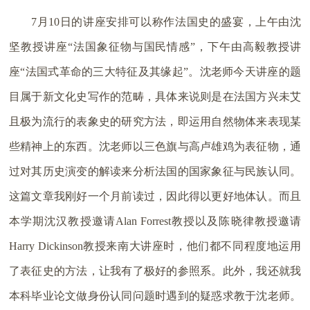
7月10日的讲座安排可以称作法国史的盛宴，上午由沈
坚教授讲座“法国象征物与国民情感”，下午由高毅教授讲
座“法国式革命的三大特征及其缘起”。沈老师今天讲座的题
目属于新文化史写作的范畴，具体来说则是在法国方兴未艾
且极为流行的表象史的研究方法，即运用自然物体来表现某
些精神上的东西。沈老师以三色旗与高卢雄鸡为表征物，通
过对其历史演变的解读来分析法国的国家象征与民族认同。
这篇文章我刚好一个月前读过，因此得以更好地体认。而且
本学期沈汉教授邀请Alan Forrest教授以及陈晓律教授邀请
Harry Dickinson教授来南大讲座时，他们都不同程度地运用
了表征史的方法，让我有了极好的参照系。此外，我还就我
本科毕业论文做身份认同问题时遇到的疑惑求教于沈老师。