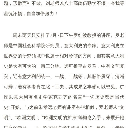
题，形散而神不散。刘老师以八十高龄仍勤学不辍，令我等
羞愧汗颜，自当加倍努力！
周末两天只安排了7月7日下午罗红波教授的讲座。罗老
师是中国社会科学院研究员，意大利史的专家。意大利史在
世界史的研究领域中也属于相对冷僻的方向，但其实意大利
史是大有可为的一亩三分地。远可推至古罗马，中有文艺复
兴，近有意大利的统一、一战、二战等，其脉络贯穿，清晰
可辨，若有学者肯在此下工夫，其成果之丰硕可以想见。讲
座以意大利著名史学家克罗齐的名言“一切历史都是当代
史”开始。与之前朱孝远老师的讲座有些相似，罗老师从“文
明”、“欧洲文明”、“欧洲文明的扩张”等概念入手，来展开她
讲座的题目——“西欧文明扩张中的意大利”。显然，罗老师