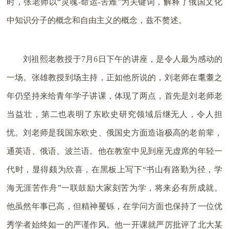
时，张老师以“灵魂-命运-苦难”为关键词，解释了俄国文化
中知识分子的概念和自由主义的概念，兹不赘述。
刘祖熙老教授于7月6日下午的讲座，是令人最为感动的
一场。张雄教授到场主持，正如他所说的，刘老师在耄耋之
年仍坚持来给青年学子讲课，体现了两点，首先是刘老师老
当益壮，第二也表明了东欧史研究领域后继无人，令人担
忧。刘老师是我国东欧史、俄国史方面造诣极高的老前辈，
通英语、俄语、波兰语。他在教室中见到座无虚席的年轻一
代时，显得颇为欣喜，在黑板上写下“书山有路勤为径，学
海无涯苦作舟”一联鼓励大家刻苦为学，将来必有所成就。
他虽然年事已高，但精神矍铄，在学问方面也保持了一位优
秀学者始终如一的严谨作风。他一开课就严厉批评了北大某