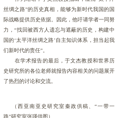
丝绸之路
”
的历史真相，
能够为新时代我国的国
际战略
提供历史依据。
因此，他吁请学者一同努
力，
“找
回被
西方人
遗忘与遮蔽的历史，构
建
中
国
的
‘
太平洋丝绸之路
’自
主
知识
体系，担当起我
们新时代的责任
”
。
在学术报告的最后，
于文杰
教授和世界历
史研究所的各位老师就报告内容相关的问题展开
了热烈的讨论和交流。
（西亚南亚史研究室秦政供稿
、
“一带一
路”研究室张瑾
供图
）