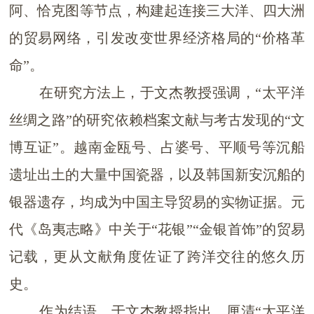
阿、恰克图等节点，构建起连接三大洋、四大洲
的贸易网络，引发改变世界经济格局的
“
价格革
命
”
。
在研究方法上，于文杰教授强调，
“太平洋
丝绸之路”
的研究依赖档案文献与考古发现的
“
文
博互证
”
。越南金瓯号、占婆号、平顺号等沉船
遗址出土的大量中国瓷器，以及韩国新安沉船的
银器遗存，均成为中国主导贸易的实物证据。元
代《岛夷志略》中关于
“
花银
”“
金银首饰
”
的贸易
记载，更从文献角度佐证了跨洋交往的悠久历
史。
作为结语，于文杰教授指出，厘清
“
太平洋