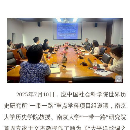
202
5
年
7
月
10
日，应中国社会科学院世界历
史研究所
“一带一路”重点学科项目组
邀请，
南京
大
学历史
学院
教授、
南京大学
“一带一路”研究院
首席专家于文杰
教授作了题为《
“太平洋丝绸之