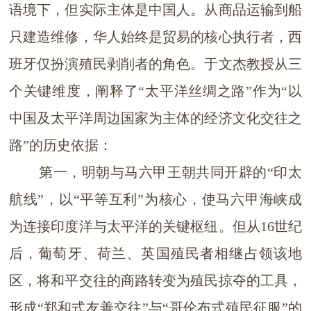
语境下，但实际主体是中国人。从商品运输到船
只建造维修，华人始终是贸易的核心执行者，西
班牙仅扮演殖民剥削者的角色。
于文杰教授从三
个关键维度，阐释了
“
太平洋丝绸之路
”
作为
“
以
中国及太平洋周边国家为主体的经济文化交往之
路
”
的历史依据：
第一，
明朝与马六甲王朝共同开辟的
“
印太
航线
”
，以
“
平等互利
”
为核心，使马六甲海峡成
为连接印度洋与太平洋的关键枢纽。但
从
16
世纪
后，葡萄牙、荷兰、英国殖民者相继占领该地
区，将和平交往的商路转变为殖民掠夺
的
工具，
形成
“
郑和式友善交往
”
与
“
哥伦布式殖民征服
”
的