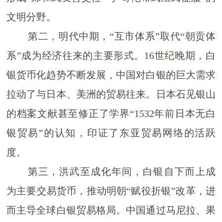
文明分野。
第二，
明代中期，
“
互市体系
”
取代
“
朝贡体
系
”
成为经济
往来的主要形式
。
16
世纪晚期
，白
银货币化
趋势不断发展
，中国对白银的巨大需求
拉动了与日本、美洲的贸易往来。日本石见银山
的档案文献甚至修正了学界
“
1532
年前日本无白
银贸易
”
的认知，印证了东亚贸易网络的活跃
度。
第三，洪武至成化年间，白银自下而上成
为主要交易货币，推动明朝
“
赋役折银
”
改革，进
而主导全球白银贸易格局。中国通过马尼拉、果