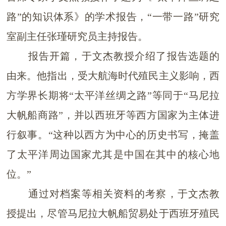
路”的知识体系
》的学术报告，
“一带一路”
研究
室
副
主任张瑾
研究员主持报告。
报告
开篇，于文杰教授介绍了报告选题的
由来。他指出，受大航海时代殖民主义影响，西
方学界长期将
“
太平洋丝绸之路
”
等同于
“
马尼拉
大帆船商路
”
，并以西班牙
等西方国家
为主体进
行叙事。
“
这种以西方为中心的历史书写，掩盖
了太平洋周边国家尤其是中国在其中的核心地
位。
”
通过对档案
等相关资料的考察
，于文杰教
授提出
，
尽管马尼拉大帆船贸易处于西班牙殖民