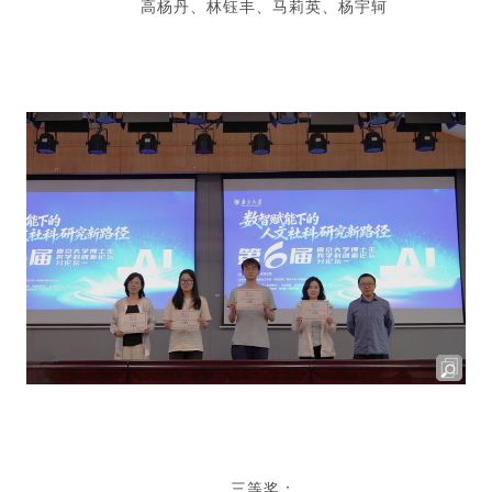
高杨丹、林钰丰、马莉英、杨宇轲
三等奖：