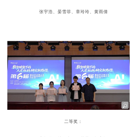
张宇浩、晏雪菲、章玲玲、黄雨倩
二等奖：