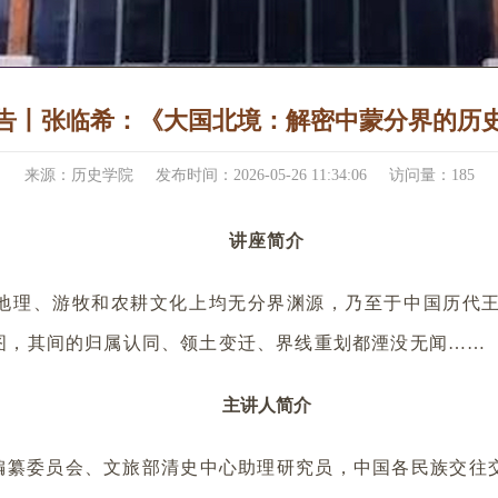
告丨张临希：《大国北境：解密中蒙分界的历
来源：历史学院
发布时间：2026-05-26 11:34:06
访问量：
185
讲座简介
地理、游牧和农耕文化上均无分界渊源，乃至于中国历代
图，其间的归属认同、领土变迁、界线重划都湮没无闻……
主讲人简介
编纂委员会、文旅部清史中心助理研究员，中国各民族交往