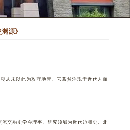
史渊源》
王朝从未以此为攻守地带。它蓦然浮现于近代人面
交流交融史学会理事。研究领域为近代边疆史、北