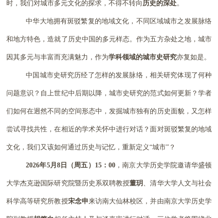
时，我们对城市多元文化的探求，不得不转向
历史的深处
。
中华大地拥有斑驳繁复的地域文化，不同区域城市之发展脉络
和地方特色，造就了历史中国的多元样态。作为五方杂处之地，城市
因其多元与丰富而充满魅力，作为
学科领域的城市史研究
亦复如是。
中国城市史研究历经了怎样的发展脉络，相关研究体现了何种
问题意识？自上世纪中后期以降，城市史研究的范式如何更新？学者
们如何在迥然不同的空间形态中，发掘城市独有的历史面貌，又怎样
尝试寻找共性，在相近的学术关怀中进行对话？面对斑驳繁复的地域
文化，我们又该如何通过历史与记忆，重新定义“城市”？
2026年5月8日（周五）15：00
，南京大学历史学院邀请华盛顿
大学杰克逊国际研究院暨历史系双聘教授
董玥
、清华大学人文与社会
科学高等研究所教授
宋念申
来访南大仙林校区，并由南京大学历史学