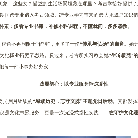
想象：这些文字描述的生活场景埋藏在哪里？考古学恰好提供了
期间跨专业踏入考古领域。跨专业学习带来的最大挑战是知识
朴素：
多看专业书籍，补修本科课程，不懂就问，多多请教
。
视角不再局限于“解读”，更多了一份
“传承与弘扬”的自觉
。她
为她择业拓宽了思路。反过来，考古所实习教会她
“坐冷板凳”
把每一件小事办好办实。
践履初心：以专业服务锤炼党性
委吴启月组织的
“城载历史，志守文脉”主题党日活动
。支部发挥
仅是文化志愿服务，更是一次沉浸式党性实践——
在守护文化