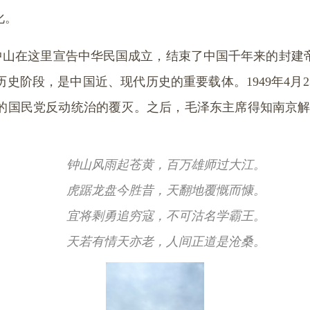
化。
中山在这里宣告中华民国成立，结束了中国千年来的封建
历史阶段，是中国近、现代历史的重要载体。
1949
年
4
月
2
的国民党反动统治的覆灭。之后，毛泽东主席得知南京
钟山风雨起苍黄，百万雄师过大江。
虎踞龙盘今胜昔，天翻地覆慨而慷。
宜将剩勇追穷寇，不可沽名学霸王。
天若有情天亦老，人间正道是沧桑。