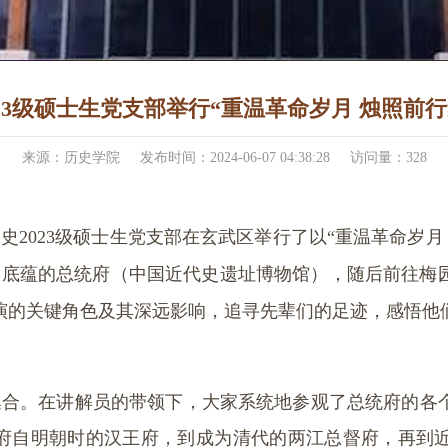
23级硕士生党支部举行“重温革命岁月 烛照前
来源：历史学院
发布时间：2024-06-07 04:38:28
访问量：
328
界史
2023
级硕士生党支部在玄武区举行了以“重温革命岁月
史底蕴的总统府（中国近代史遗址博物馆），随后前往梅
演的关键角色及其深远影响，追寻先辈们的足迹，感悟他
集合。在讲解员的带领下，大家系统地参观了总统府的各
统府自明朝时的汉王府，到成为清代的两江总督府，再到