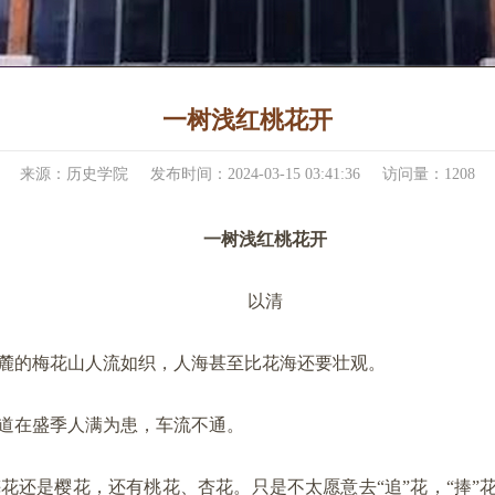
​一树浅红桃花开
来源：历史学院
发布时间：2024-03-15 03:41:36
访问量：
1208
一树浅红桃花开
以清
麓的梅花山人流如织，人海甚至比花海还要壮观。
道在盛季人满为患，车流不通。
还是樱花，还有桃花、杏花。只是不太愿意去“追”花，“捧”花