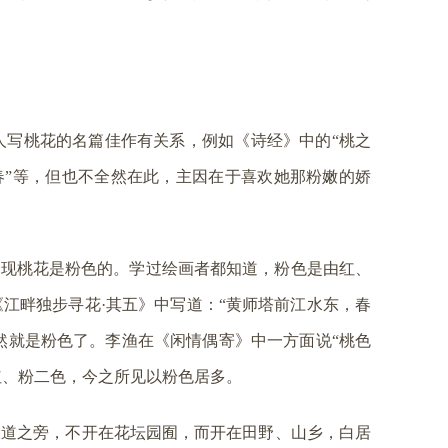
人写桃花的名篇佳作有关系，例如《诗经》中的“桃之
年春”等，但也不全然在此，主因在于喜欢她那粉嫩的娇
发现桃花是粉色的。学过绘画者都知道，粉色是由红、
江畔独步寻花·其五》中写道：“黄师塔前江水东，春
自然就是粉色了。李渔在《闲情偶寄》中一方面说“桃色
红、粉二色，今之所见以粉色居多。
大道之旁，不开在花坛园囿，而开在田野、山乡，白居