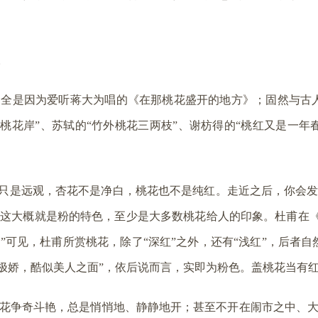
。
全是因为爱听蒋大为唱的《在那桃花盛开的地方》；固然与古
在桃花岸”、苏轼的“竹外桃花三两枝”、谢枋得的“桃红又是一
那只是远观，杏花不是净白，桃花也不是纯红。走近之后，你会
这大概就是粉的特色，至少是大多数桃花给人的印象。杜甫在《
可见，杜甫所赏桃花，除了“深红”之外，还有“浅红”，后者
色极娇，酷似美人之面”，依后说而言，实即为粉色。盖桃花当有
花争奇斗艳，总是悄悄地、静静地开；甚至不开在闹市之中、