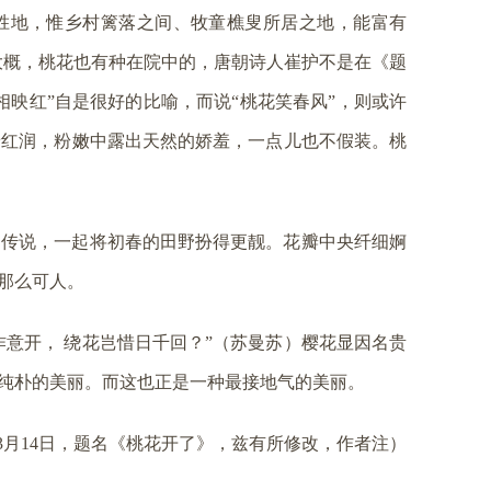
于胜地，惟乡村篱落之间、牧童樵叟所居之地，能富有
大概，桃花也有种在院中的，唐朝诗人崔护不是在《题
相映红”自是很好的比喻，而说“桃花笑春风”，则或许
着红润，粉嫩中露出天然的娇羞，一点儿也不假装。桃
的传说，一起将初春的田野扮得更靓。花瓣中央纤细婀
那么可人。
作意开， 绕花岂惜日千回？”（苏曼苏）樱花显因名贵
纯朴的美丽。而这也正是一种最接地气的美丽。
年3月14日，题名《桃花开了》，兹有所修改，作者注）