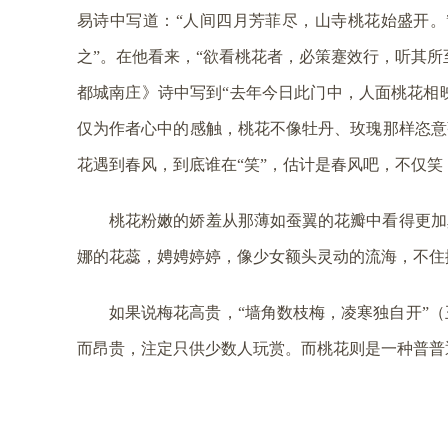
易诗中写道：“人间四月芳菲尽，山寺桃花始盛开。
之”。在他看来，“欲看桃花者，必策蹇效行，听其
都城南庄》诗中写到“去年今日此门中，人面桃花相映
仅为作者心中的感触，桃花不像牡丹、玫瑰那样恣意
花遇到春风，到底谁在“笑”，估计是春风吧，不仅
桃花粉嫩的娇羞从那薄如蚕翼的花瓣中看得更加
娜的花蕊，娉娉婷婷，像少女额头灵动的流海，不住
如果说梅花高贵，“墙角数枝梅，凌寒独自开”
而昂贵，注定只供少数人玩赏。而桃花则是一种普普