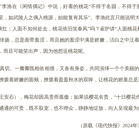
”李渔在《闲情偶记》中说，好看的桃花“不得于名园，不得
所至，如武陵人之偶入桃源，始能复有其乐”。李渔此言只能说明
红；人面不知何处去，桃花依旧笑春风”吗？崔护讲“人面桃花
张扬，总是面带羞涩，而且她的羞涩中满是娇嫩，洁白之中泛
笑，而且可能笑出声，因为他想逗桃花呢。
真切。一瓣瓣既相依相偎，又各有身姿，共同演绎一个个美丽
撩拨着娇嫩的面颊，撩拨着盈盈秋水的双眸，让桃花的娇羞总是
（王安石），梅花却因高贵而孤傲；如果说樱花名贵，“十日樱花
通通的可贵，既不取宠，也不哗众，静静地绽放，向人呈现最为
（原载《现代快报》2024