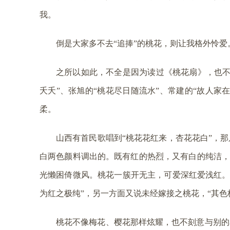
我。
倒是大家多不去“追捧”的桃花，则让我格外怜爱
之所以如此，不
全是因为读过《桃花扇》，也不
夭夭”、张旭的“桃花尽日随流水”、常建的“故人家
柔。
山西有首民歌唱到“桃花花红来，杏花花白”，
白两色颜料调出的。既有红的热烈，又有白的纯洁，
光懒困倚微风。桃花一簇开无主，可爱深红爱浅红。”
为红之极纯”，另一方面又说未经嫁接之桃花，“其
桃花不像梅花、樱花那样炫耀，也不刻意与别的