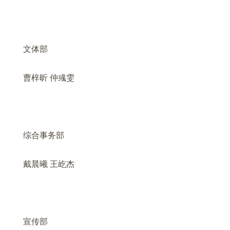
文体部
曹梓昕
仲彧雯
综合事务部
戴晨曦
王屹杰
宣传部