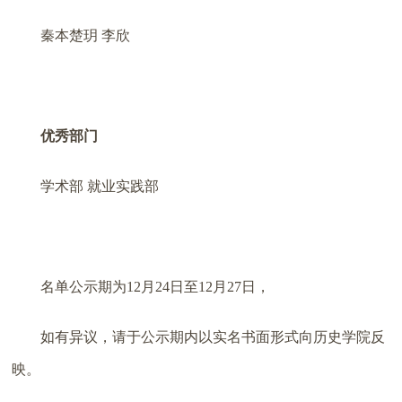
秦本楚玥
李欣
优秀部门
学术部
就业实践部
名单公示期为
12
月
24
日至
12
月
27
日，
如有异议，请于公示期内以实名书面形式向历史学院反
映。