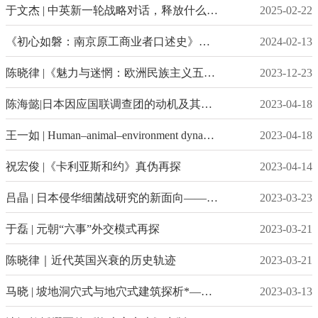
于文杰 | 中英新一轮战略对话，释放什么信号？
2025-02-22
《初心如磐：南京原工商业者口述史》正式出版
2024-02-13
陈晓律 |《魅力与迷惘：欧洲民族主义五百年》
2023-12-23
陈海懿|日本因应国联调查团的动机及其异化
2023-04-18
王一如 | Human–animal–environment dynamics and formation of pastoralism in the southern Tibetan Plateau during the Middle–Late Holocene
2023-04-18
祝宏俊 |《卡利亚斯和约》真伪再探
2023-04-14
吕晶 | 日本侵华细菌战研究的新面向——以中方口述资料发展为视角
2023-03-23
​于磊 | 元朝“六事”外交模式再探
2023-03-21
陈晓律｜近代英国兴衰的历史轨迹
2023-03-21
马晓 | 坡地洞穴式与地穴式建筑探析*——以岱海老虎山文化房址为例
2023-03-13