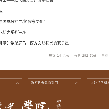
绅士——近代西方资产阶级社会
位
焦国成教授讲演“儒家文化”
尔斯之系列讲座
讲堂】希腊罗马：西方文明初兴的双子星
每页
14
记录
总共
292
记录
首页
政府机关教育部门
国外学习机