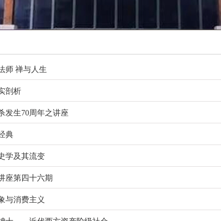
法师 禅与人生
实剖析
杀发生70周年之讲座
经典
史学及其流变
讲座第四十六期
象与消费主义